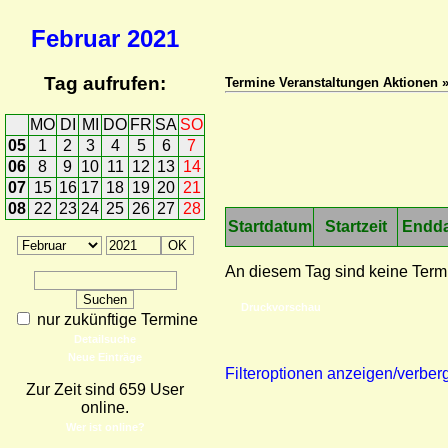
Februar
2021
Tag aufrufen:
Termine Veranstaltungen Aktionen 
MO
DI
MI
DO
FR
SA
SO
05
1
2
3
4
5
6
7
06
8
9
10
11
12
13
14
07
15
16
17
18
19
20
21
08
22
23
24
25
26
27
28
Startdatum
Startzeit
Endd
An diesem Tag sind keine Term
Druckvorschau
nur zukünftige Termine
Detailsuche
Neue Einträge
Filteroptionen anzeigen/verber
Zur Zeit sind 659 User
online.
Wer ist online?