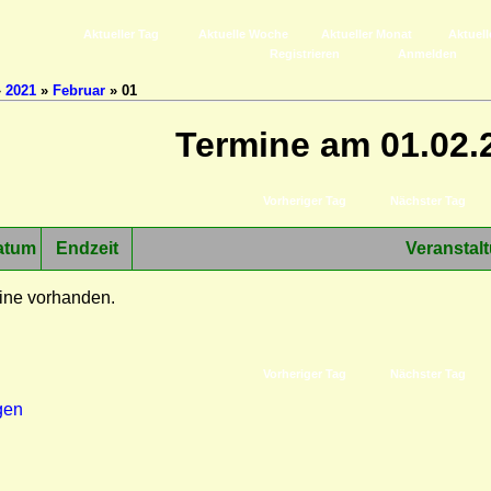
Aktueller Tag
Aktuelle Woche
Aktueller Monat
Aktuell
Registrieren
Anmelden
»
2021
»
Februar
» 01
Termine am 01.02.
Vorheriger Tag
Nächster Tag
atum
Endzeit
Veranstal
ine vorhanden.
Vorheriger Tag
Nächster Tag
gen