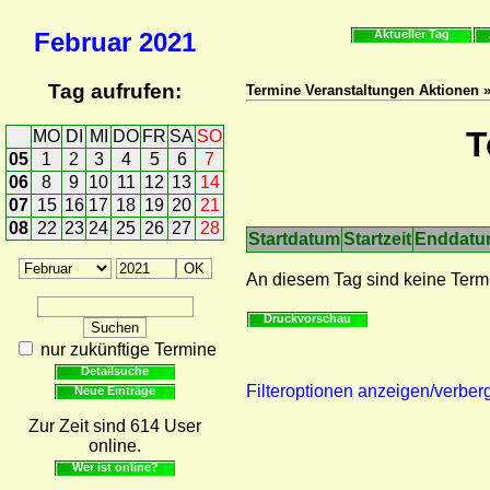
Februar
2021
Aktueller Tag
Tag aufrufen:
Termine Veranstaltungen Aktionen 
T
MO
DI
MI
DO
FR
SA
SO
05
1
2
3
4
5
6
7
06
8
9
10
11
12
13
14
07
15
16
17
18
19
20
21
08
22
23
24
25
26
27
28
Startdatum
Startzeit
Enddat
An diesem Tag sind keine Term
Druckvorschau
nur zukünftige Termine
Detailsuche
Filteroptionen anzeigen/verber
Neue Einträge
Zur Zeit sind 614 User
online.
Wer ist online?