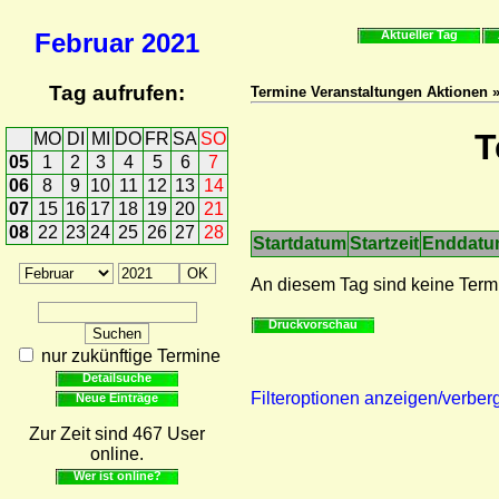
Februar
2021
Aktueller Tag
Tag aufrufen:
Termine Veranstaltungen Aktionen 
T
MO
DI
MI
DO
FR
SA
SO
05
1
2
3
4
5
6
7
06
8
9
10
11
12
13
14
07
15
16
17
18
19
20
21
08
22
23
24
25
26
27
28
Startdatum
Startzeit
Enddat
An diesem Tag sind keine Term
Druckvorschau
nur zukünftige Termine
Detailsuche
Filteroptionen anzeigen/verber
Neue Einträge
Zur Zeit sind 467 User
online.
Wer ist online?