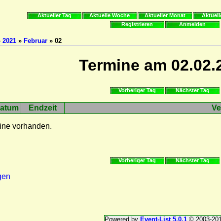
Aktueller Tag
Aktuelle Woche
Aktueller Monat
Aktuell
Registrieren
Anmelden
»
2021
»
Februar
» 02
Termine am 02.02.
Vorheriger Tag
Nächster Tag
atum
Endzeit
Ve
ine vorhanden.
Vorheriger Tag
Nächster Tag
gen
Powered by
Event-List 5.0.1
© 2003-20