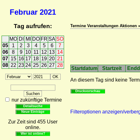
Februar
2021
Tag aufrufen:
Termine Veranstaltungen Aktionen 
MO
DI
MI
DO
FR
SA
SO
05
1
2
3
4
5
6
7
06
8
9
10
11
12
13
14
07
15
16
17
18
19
20
21
08
22
23
24
25
26
27
28
Startdatum
Startzeit
Endd
An diesem Tag sind keine Term
Druckvorschau
nur zukünftige Termine
Detailsuche
Filteroptionen anzeigen/verber
Neue Einträge
Zur Zeit sind 455 User
online.
Wer ist online?