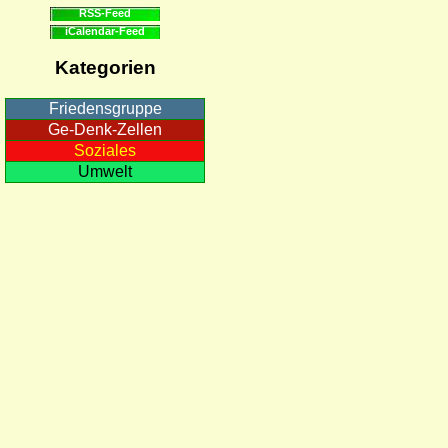
RSS-Feed
iCalendar-Feed
Kategorien
Friedensgruppe
Ge-Denk-Zellen
Soziales
Umwelt