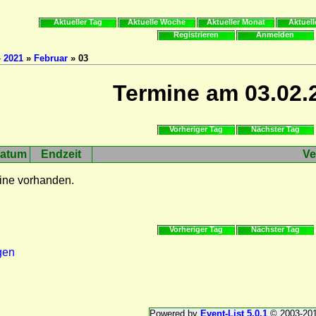
Aktueller Tag
Aktuelle Woche
Aktueller Monat
Aktuell
Registrieren
Anmelden
»
2021
»
Februar
» 03
Termine am 03.02.
Vorheriger Tag
Nächster Tag
atum
Endzeit
Ve
ine vorhanden.
Vorheriger Tag
Nächster Tag
gen
Powered by
Event-List 5.0.1
© 2003-20