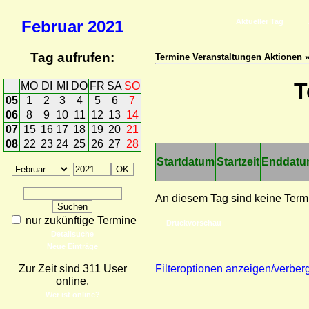
Februar
2021
Aktueller Tag
Tag aufrufen:
Termine Veranstaltungen Aktionen 
T
MO
DI
MI
DO
FR
SA
SO
05
1
2
3
4
5
6
7
06
8
9
10
11
12
13
14
07
15
16
17
18
19
20
21
08
22
23
24
25
26
27
28
Startdatum
Startzeit
Enddat
An diesem Tag sind keine Term
nur zukünftige Termine
Druckvorschau
Detailsuche
Neue Einträge
Zur Zeit sind 311 User
Filteroptionen anzeigen/verber
online.
Wer ist online?