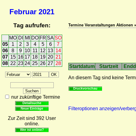
Februar
2021
Tag aufrufen:
Termine Veranstaltungen Aktionen 
MO
DI
MI
DO
FR
SA
SO
05
1
2
3
4
5
6
7
06
8
9
10
11
12
13
14
07
15
16
17
18
19
20
21
08
22
23
24
25
26
27
28
Startdatum
Startzeit
Endd
An diesem Tag sind keine Term
Druckvorschau
nur zukünftige Termine
Detailsuche
Filteroptionen anzeigen/verber
Neue Einträge
Zur Zeit sind 392 User
online.
Wer ist online?