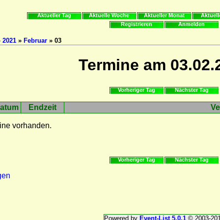
Aktueller Tag
Aktuelle Woche
Aktueller Monat
Aktuell
Registrieren
Anmelden
»
2021
»
Februar
» 03
Termine am 03.02.
Vorheriger Tag
Nächster Tag
atum
Endzeit
Ve
ine vorhanden.
Vorheriger Tag
Nächster Tag
gen
Powered by
Event-List 5.0.1
© 2003-20