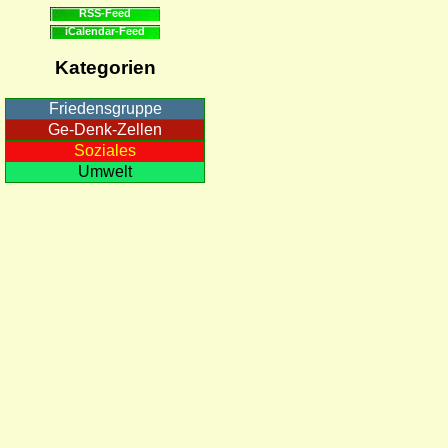
RSS-Feed
iCalendar-Feed
Kategorien
Friedensgruppe
Ge-Denk-Zellen
Soziales
Umwelt