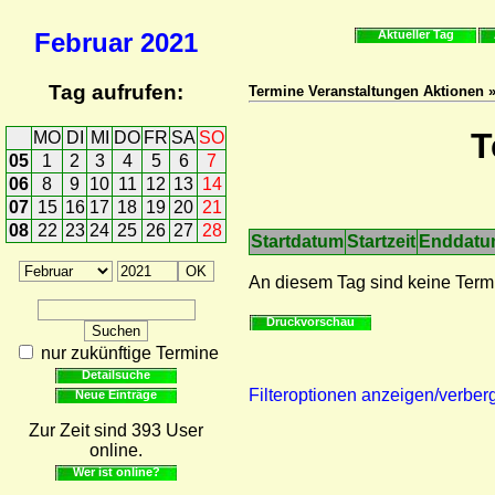
Februar
2021
Aktueller Tag
Tag aufrufen:
Termine Veranstaltungen Aktionen 
T
MO
DI
MI
DO
FR
SA
SO
05
1
2
3
4
5
6
7
06
8
9
10
11
12
13
14
07
15
16
17
18
19
20
21
08
22
23
24
25
26
27
28
Startdatum
Startzeit
Enddat
An diesem Tag sind keine Term
Druckvorschau
nur zukünftige Termine
Detailsuche
Filteroptionen anzeigen/verber
Neue Einträge
Zur Zeit sind 393 User
online.
Wer ist online?