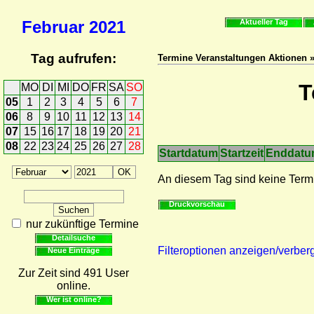
Februar
2021
Aktueller Tag
Tag aufrufen:
Termine Veranstaltungen Aktionen 
T
MO
DI
MI
DO
FR
SA
SO
05
1
2
3
4
5
6
7
06
8
9
10
11
12
13
14
07
15
16
17
18
19
20
21
08
22
23
24
25
26
27
28
Startdatum
Startzeit
Enddat
An diesem Tag sind keine Term
Druckvorschau
nur zukünftige Termine
Detailsuche
Filteroptionen anzeigen/verber
Neue Einträge
Zur Zeit sind 491 User
online.
Wer ist online?