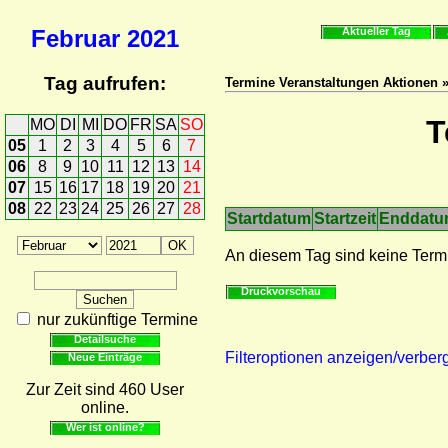
Februar
2021
Aktueller Tag
Tag aufrufen:
Termine Veranstaltungen Aktionen 
T
MO
DI
MI
DO
FR
SA
SO
05
1
2
3
4
5
6
7
06
8
9
10
11
12
13
14
07
15
16
17
18
19
20
21
08
22
23
24
25
26
27
28
Startdatum
Startzeit
Enddat
An diesem Tag sind keine Term
Druckvorschau
nur zukünftige Termine
Detailsuche
Filteroptionen anzeigen/verber
Neue Einträge
Zur Zeit sind 460 User
online.
Wer ist online?