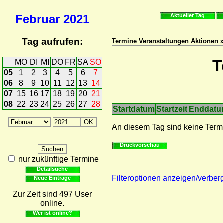
Februar
2021
Aktueller Tag
Tag aufrufen:
Termine Veranstaltungen Aktionen 
T
MO
DI
MI
DO
FR
SA
SO
05
1
2
3
4
5
6
7
06
8
9
10
11
12
13
14
07
15
16
17
18
19
20
21
08
22
23
24
25
26
27
28
Startdatum
Startzeit
Enddat
An diesem Tag sind keine Term
Druckvorschau
nur zukünftige Termine
Detailsuche
Filteroptionen anzeigen/verber
Neue Einträge
Zur Zeit sind 497 User
online.
Wer ist online?