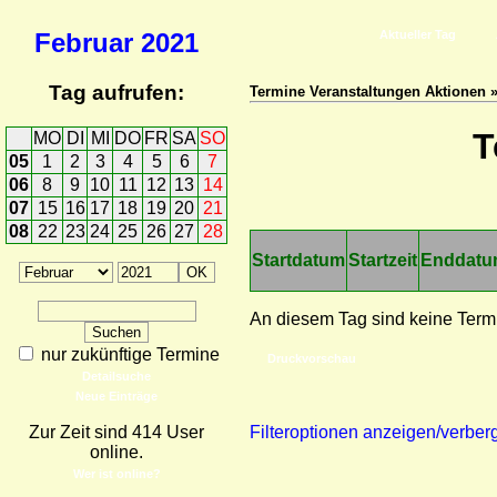
Februar
2021
Aktueller Tag
Tag aufrufen:
Termine Veranstaltungen Aktionen 
T
MO
DI
MI
DO
FR
SA
SO
05
1
2
3
4
5
6
7
06
8
9
10
11
12
13
14
07
15
16
17
18
19
20
21
08
22
23
24
25
26
27
28
Startdatum
Startzeit
Enddat
An diesem Tag sind keine Term
nur zukünftige Termine
Druckvorschau
Detailsuche
Neue Einträge
Zur Zeit sind 414 User
Filteroptionen anzeigen/verber
online.
Wer ist online?