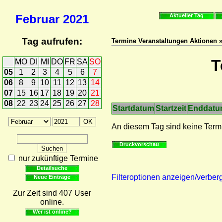
Februar
2021
Aktueller Tag
Tag aufrufen:
Termine Veranstaltungen Aktionen 
T
MO
DI
MI
DO
FR
SA
SO
05
1
2
3
4
5
6
7
06
8
9
10
11
12
13
14
07
15
16
17
18
19
20
21
08
22
23
24
25
26
27
28
Startdatum
Startzeit
Enddat
An diesem Tag sind keine Term
Druckvorschau
nur zukünftige Termine
Detailsuche
Filteroptionen anzeigen/verber
Neue Einträge
Zur Zeit sind 407 User
online.
Wer ist online?