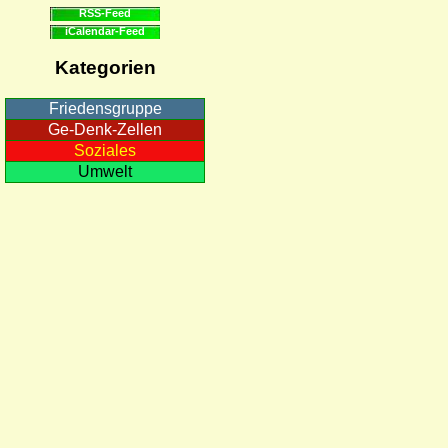
RSS-Feed
iCalendar-Feed
Kategorien
Friedensgruppe
Ge-Denk-Zellen
Soziales
Umwelt