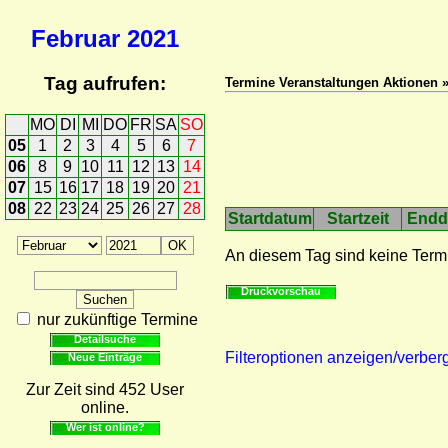
Februar
2021
Tag aufrufen:
Termine Veranstaltungen Aktionen 
MO
DI
MI
DO
FR
SA
SO
05
1
2
3
4
5
6
7
06
8
9
10
11
12
13
14
07
15
16
17
18
19
20
21
08
22
23
24
25
26
27
28
Startdatum
Startzeit
Endd
An diesem Tag sind keine Term
Druckvorschau
nur zukünftige Termine
Detailsuche
Filteroptionen anzeigen/verber
Neue Einträge
Zur Zeit sind 452 User
online.
Wer ist online?