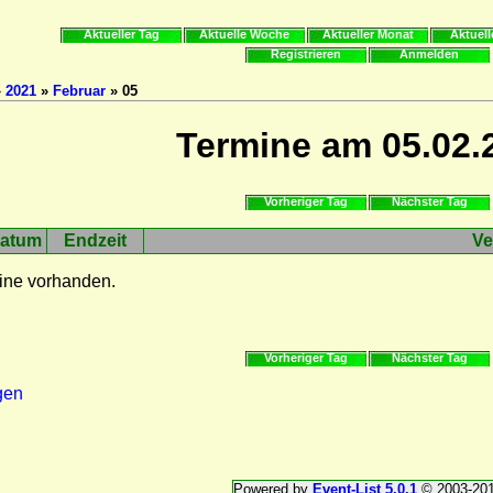
Aktueller Tag
Aktuelle Woche
Aktueller Monat
Aktuell
Registrieren
Anmelden
»
2021
»
Februar
» 05
Termine am 05.02.
Vorheriger Tag
Nächster Tag
atum
Endzeit
Ve
ine vorhanden.
Vorheriger Tag
Nächster Tag
gen
Powered by
Event-List 5.0.1
© 2003-20