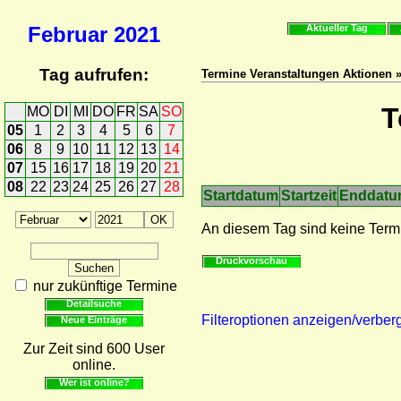
Februar
2021
Aktueller Tag
Tag aufrufen:
Termine Veranstaltungen Aktionen 
T
MO
DI
MI
DO
FR
SA
SO
05
1
2
3
4
5
6
7
06
8
9
10
11
12
13
14
07
15
16
17
18
19
20
21
08
22
23
24
25
26
27
28
Startdatum
Startzeit
Enddat
An diesem Tag sind keine Term
Druckvorschau
nur zukünftige Termine
Detailsuche
Filteroptionen anzeigen/verber
Neue Einträge
Zur Zeit sind 600 User
online.
Wer ist online?