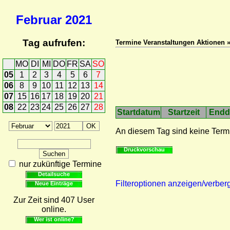
Februar
2021
Tag aufrufen:
Termine Veranstaltungen Aktionen 
MO
DI
MI
DO
FR
SA
SO
05
1
2
3
4
5
6
7
06
8
9
10
11
12
13
14
07
15
16
17
18
19
20
21
08
22
23
24
25
26
27
28
Startdatum
Startzeit
Endd
An diesem Tag sind keine Term
Druckvorschau
nur zukünftige Termine
Detailsuche
Filteroptionen anzeigen/verber
Neue Einträge
Zur Zeit sind 407 User
online.
Wer ist online?