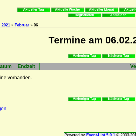
Aktueller Tag
Aktuelle Woche
Aktueller Monat
Aktuell
Registrieren
Anmelden
»
2021
»
Februar
» 06
Termine am 06.02.
Vorheriger Tag
Nächster Tag
atum
Endzeit
Ve
ine vorhanden.
Vorheriger Tag
Nächster Tag
gen
Powered by
Event-List 5.0.1
© 2003-20