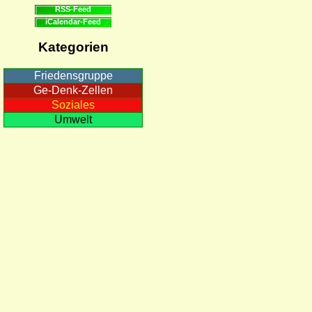
RSS-Feed
iCalendar-Feed
Kategorien
Friedensgruppe
Ge-Denk-Zellen
Soziales
Umwelt