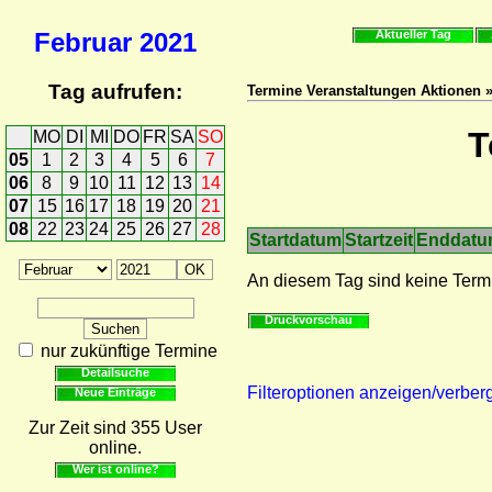
Februar
2021
Aktueller Tag
Tag aufrufen:
Termine Veranstaltungen Aktionen 
T
MO
DI
MI
DO
FR
SA
SO
05
1
2
3
4
5
6
7
06
8
9
10
11
12
13
14
07
15
16
17
18
19
20
21
08
22
23
24
25
26
27
28
Startdatum
Startzeit
Enddat
An diesem Tag sind keine Term
Druckvorschau
nur zukünftige Termine
Detailsuche
Filteroptionen anzeigen/verber
Neue Einträge
Zur Zeit sind 355 User
online.
Wer ist online?