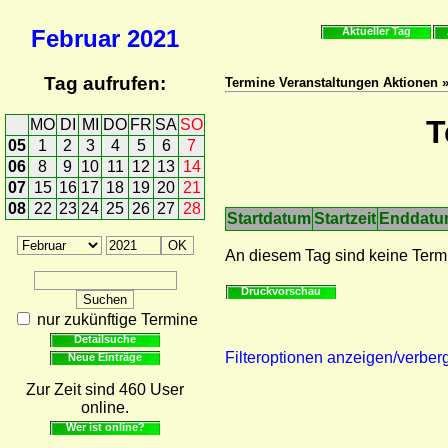
Februar
2021
Aktueller Tag
Tag aufrufen:
Termine Veranstaltungen Aktionen 
T
MO
DI
MI
DO
FR
SA
SO
05
1
2
3
4
5
6
7
06
8
9
10
11
12
13
14
07
15
16
17
18
19
20
21
08
22
23
24
25
26
27
28
Startdatum
Startzeit
Enddat
An diesem Tag sind keine Term
Druckvorschau
nur zukünftige Termine
Detailsuche
Filteroptionen anzeigen/verber
Neue Einträge
Zur Zeit sind 460 User
online.
Wer ist online?