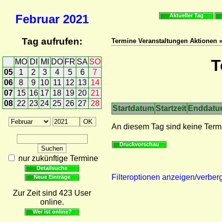
Februar
2021
Aktueller Tag
Tag aufrufen:
Termine Veranstaltungen Aktionen 
T
MO
DI
MI
DO
FR
SA
SO
05
1
2
3
4
5
6
7
06
8
9
10
11
12
13
14
07
15
16
17
18
19
20
21
08
22
23
24
25
26
27
28
Startdatum
Startzeit
Enddat
An diesem Tag sind keine Term
Druckvorschau
nur zukünftige Termine
Detailsuche
Filteroptionen anzeigen/verber
Neue Einträge
Zur Zeit sind 423 User
online.
Wer ist online?