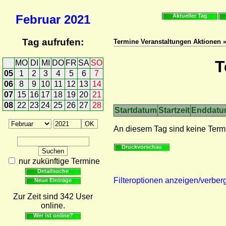
Februar
2021
Aktueller Tag
Tag aufrufen:
Termine Veranstaltungen Aktionen 
T
MO
DI
MI
DO
FR
SA
SO
05
1
2
3
4
5
6
7
06
8
9
10
11
12
13
14
07
15
16
17
18
19
20
21
08
22
23
24
25
26
27
28
Startdatum
Startzeit
Enddat
An diesem Tag sind keine Term
Druckvorschau
nur zukünftige Termine
Detailsuche
Filteroptionen anzeigen/verber
Neue Einträge
Zur Zeit sind 342 User
online.
Wer ist online?