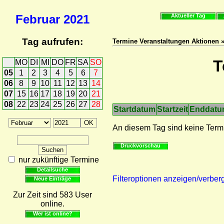
Februar
2021
Aktueller Tag
Tag aufrufen:
Termine Veranstaltungen Aktionen 
T
MO
DI
MI
DO
FR
SA
SO
05
1
2
3
4
5
6
7
06
8
9
10
11
12
13
14
07
15
16
17
18
19
20
21
08
22
23
24
25
26
27
28
Startdatum
Startzeit
Enddat
An diesem Tag sind keine Term
Druckvorschau
nur zukünftige Termine
Detailsuche
Filteroptionen anzeigen/verber
Neue Einträge
Zur Zeit sind 583 User
online.
Wer ist online?