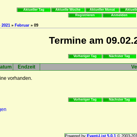
Aktueller Tag
Aktuelle Woche
Aktueller Monat
Aktuell
Registrieren
Anmelden
»
2021
»
Februar
» 09
Termine am 09.02.
Vorheriger Tag
Nächster Tag
atum
Endzeit
Ve
ine vorhanden.
Vorheriger Tag
Nächster Tag
gen
Powered by
Event-List 5.0.1
© 2003-20