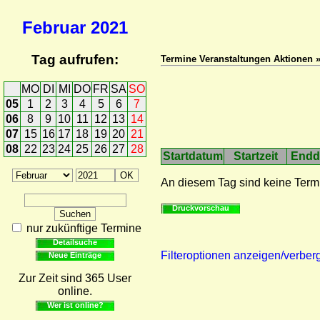
Februar
2021
Tag aufrufen:
Termine Veranstaltungen Aktionen 
MO
DI
MI
DO
FR
SA
SO
05
1
2
3
4
5
6
7
06
8
9
10
11
12
13
14
07
15
16
17
18
19
20
21
08
22
23
24
25
26
27
28
Startdatum
Startzeit
Endd
An diesem Tag sind keine Term
Druckvorschau
nur zukünftige Termine
Detailsuche
Filteroptionen anzeigen/verber
Neue Einträge
Zur Zeit sind 365 User
online.
Wer ist online?