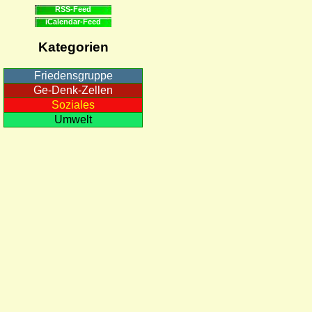
RSS-Feed
iCalendar-Feed
Kategorien
Friedensgruppe
Ge-Denk-Zellen
Soziales
Umwelt