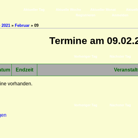
Aktueller Tag
Aktuelle Woche
Aktueller Monat
Aktuell
Registrieren
Anmelden
»
2021
»
Februar
» 09
Termine am 09.02.
Vorheriger Tag
Nächster Tag
atum
Endzeit
Veranstal
ine vorhanden.
Vorheriger Tag
Nächster Tag
gen