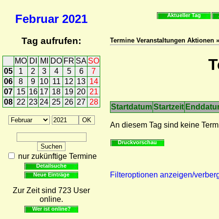
Februar
2021
Aktueller Tag
Tag aufrufen:
Termine Veranstaltungen Aktionen 
T
MO
DI
MI
DO
FR
SA
SO
05
1
2
3
4
5
6
7
06
8
9
10
11
12
13
14
07
15
16
17
18
19
20
21
08
22
23
24
25
26
27
28
Startdatum
Startzeit
Enddat
An diesem Tag sind keine Term
Druckvorschau
nur zukünftige Termine
Detailsuche
Filteroptionen anzeigen/verber
Neue Einträge
Zur Zeit sind 723 User
online.
Wer ist online?