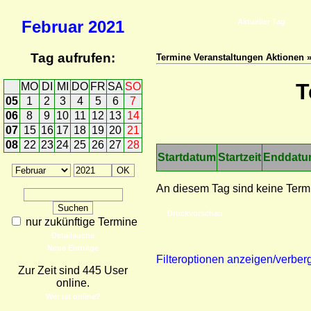
Februar
2021
Aktueller Tag
Tag aufrufen:
Termine Veranstaltungen Aktionen 
T
MO
DI
MI
DO
FR
SA
SO
05
1
2
3
4
5
6
7
06
8
9
10
11
12
13
14
07
15
16
17
18
19
20
21
08
22
23
24
25
26
27
28
Startdatum
Startzeit
Enddat
An diesem Tag sind keine Term
Druckvorschau
nur zukünftige Termine
Detailsuche
Neue Einträge
Filteroptionen anzeigen/verber
Zur Zeit sind 445 User
online.
Wer ist online?