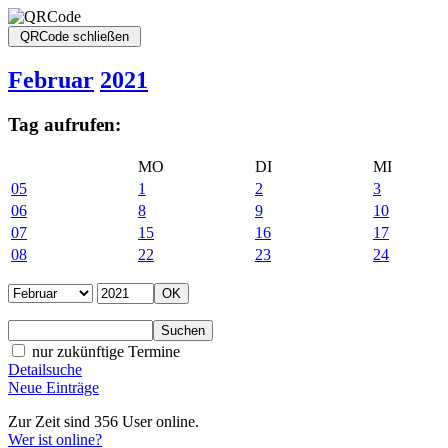
Februar
2021
Tag aufrufen:
MO
DI
MI
05
1
2
3
06
8
9
10
07
15
16
17
08
22
23
24
nur zukünftige Termine
Detailsuche
Neue Einträge
Zur Zeit sind 356 User online.
Wer ist online?