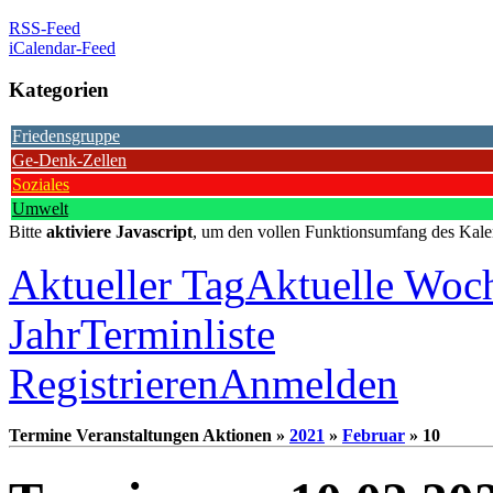
RSS-Feed
iCalendar-Feed
Kategorien
Friedensgruppe
Ge-Denk-Zellen
Soziales
Umwelt
Bitte
aktiviere Javascript
, um den vollen Funktionsumfang des Kale
Aktueller Tag
Aktuelle Woc
Jahr
Terminliste
Registrieren
Anmelden
Termine Veranstaltungen Aktionen »
2021
»
Februar
» 10