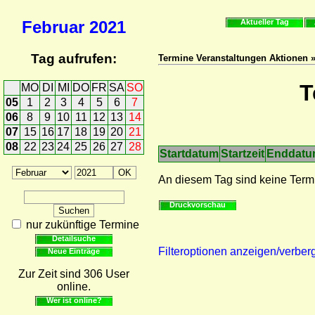
Februar
2021
Aktueller Tag
Tag aufrufen:
Termine Veranstaltungen Aktionen 
T
MO
DI
MI
DO
FR
SA
SO
05
1
2
3
4
5
6
7
06
8
9
10
11
12
13
14
07
15
16
17
18
19
20
21
08
22
23
24
25
26
27
28
Startdatum
Startzeit
Enddat
An diesem Tag sind keine Term
Druckvorschau
nur zukünftige Termine
Detailsuche
Filteroptionen anzeigen/verber
Neue Einträge
Zur Zeit sind 306 User
online.
Wer ist online?