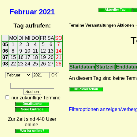
Februar
2021
Aktueller Tag
Tag aufrufen:
Termine Veranstaltungen Aktionen 
T
MO
DI
MI
DO
FR
SA
SO
05
1
2
3
4
5
6
7
06
8
9
10
11
12
13
14
07
15
16
17
18
19
20
21
08
22
23
24
25
26
27
28
Startdatum
Startzeit
Enddat
An diesem Tag sind keine Term
Druckvorschau
nur zukünftige Termine
Detailsuche
Filteroptionen anzeigen/verber
Neue Einträge
Zur Zeit sind 440 User
online.
Wer ist online?