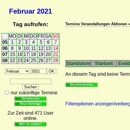
Februar
2021
Tag aufrufen:
Termine Veranstaltungen Aktionen 
MO
DI
MI
DO
FR
SA
SO
05
1
2
3
4
5
6
7
06
8
9
10
11
12
13
14
07
15
16
17
18
19
20
21
08
22
23
24
25
26
27
28
Startdatum
Startzeit
Endd
An diesem Tag sind keine Term
Druckvorschau
nur zukünftige Termine
Detailsuche
Filteroptionen anzeigen/verber
Neue Einträge
Zur Zeit sind 471 User
online.
Wer ist online?