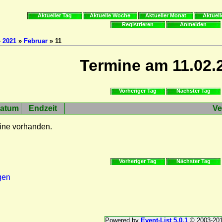
Aktueller Tag
Aktuelle Woche
Aktueller Monat
Aktuell
Registrieren
Anmelden
»
2021
»
Februar
» 11
Termine am 11.02.
Vorheriger Tag
Nächster Tag
atum
Endzeit
Ve
ine vorhanden.
Vorheriger Tag
Nächster Tag
gen
Powered by
Event-List 5.0.1
© 2003-20