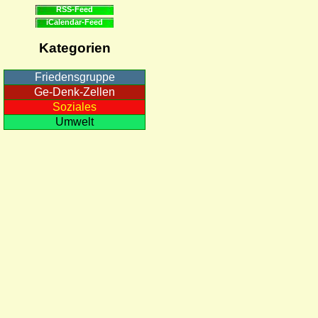
RSS-Feed
iCalendar-Feed
Kategorien
Friedensgruppe
Ge-Denk-Zellen
Soziales
Umwelt