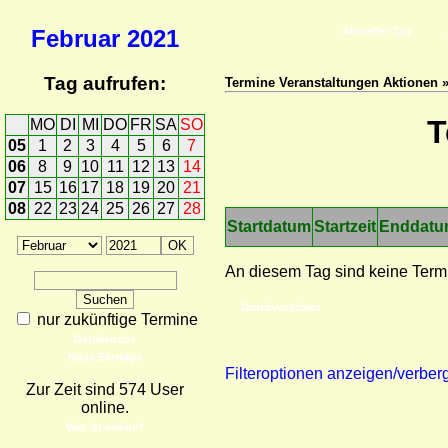
Februar
2021
Aktueller Tag
Tag aufrufen:
Termine Veranstaltungen Aktionen 
T
MO
DI
MI
DO
FR
SA
SO
05
1
2
3
4
5
6
7
06
8
9
10
11
12
13
14
07
15
16
17
18
19
20
21
08
22
23
24
25
26
27
28
Startdatum
Startzeit
Enddat
An diesem Tag sind keine Term
Druckvorschau
nur zukünftige Termine
Detailsuche
Neue Einträge
Filteroptionen anzeigen/verber
Zur Zeit sind 574 User
online.
Wer ist online?