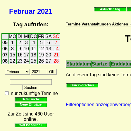
Februar
2021
Aktueller Tag
Tag aufrufen:
Termine Veranstaltungen Aktionen 
T
MO
DI
MI
DO
FR
SA
SO
05
1
2
3
4
5
6
7
06
8
9
10
11
12
13
14
07
15
16
17
18
19
20
21
08
22
23
24
25
26
27
28
Startdatum
Startzeit
Enddat
An diesem Tag sind keine Term
Druckvorschau
nur zukünftige Termine
Detailsuche
Filteroptionen anzeigen/verber
Neue Einträge
Zur Zeit sind 460 User
online.
Wer ist online?