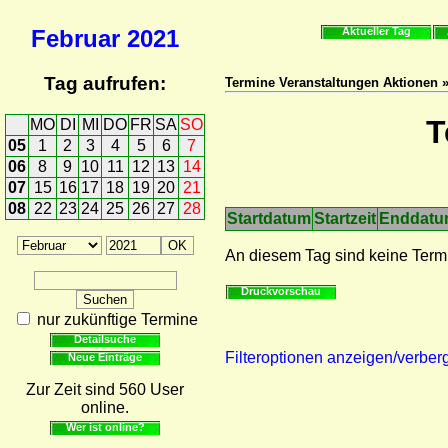
Februar
2021
Aktueller Tag
Tag aufrufen:
Termine Veranstaltungen Aktionen 
T
MO
DI
MI
DO
FR
SA
SO
05
1
2
3
4
5
6
7
06
8
9
10
11
12
13
14
07
15
16
17
18
19
20
21
08
22
23
24
25
26
27
28
Startdatum
Startzeit
Enddat
An diesem Tag sind keine Term
Druckvorschau
nur zukünftige Termine
Detailsuche
Filteroptionen anzeigen/verber
Neue Einträge
Zur Zeit sind 560 User
online.
Wer ist online?