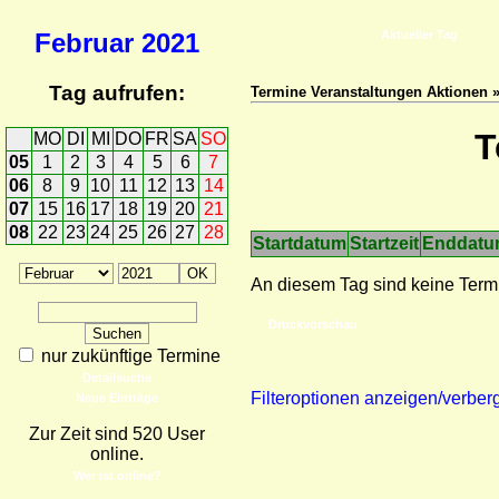
Februar
2021
Aktueller Tag
Tag aufrufen:
Termine Veranstaltungen Aktionen 
T
MO
DI
MI
DO
FR
SA
SO
05
1
2
3
4
5
6
7
06
8
9
10
11
12
13
14
07
15
16
17
18
19
20
21
08
22
23
24
25
26
27
28
Startdatum
Startzeit
Enddat
An diesem Tag sind keine Term
Druckvorschau
nur zukünftige Termine
Detailsuche
Filteroptionen anzeigen/verber
Neue Einträge
Zur Zeit sind 520 User
online.
Wer ist online?