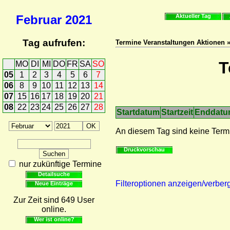
Februar
2021
Aktueller Tag
Tag aufrufen:
Termine Veranstaltungen Aktionen 
T
MO
DI
MI
DO
FR
SA
SO
05
1
2
3
4
5
6
7
06
8
9
10
11
12
13
14
07
15
16
17
18
19
20
21
08
22
23
24
25
26
27
28
Startdatum
Startzeit
Enddat
An diesem Tag sind keine Term
Druckvorschau
nur zukünftige Termine
Detailsuche
Filteroptionen anzeigen/verber
Neue Einträge
Zur Zeit sind 649 User
online.
Wer ist online?