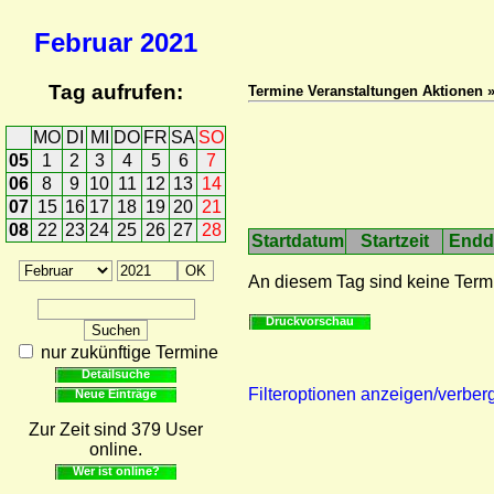
Februar
2021
Tag aufrufen:
Termine Veranstaltungen Aktionen 
MO
DI
MI
DO
FR
SA
SO
05
1
2
3
4
5
6
7
06
8
9
10
11
12
13
14
07
15
16
17
18
19
20
21
08
22
23
24
25
26
27
28
Startdatum
Startzeit
Endd
An diesem Tag sind keine Term
Druckvorschau
nur zukünftige Termine
Detailsuche
Filteroptionen anzeigen/verber
Neue Einträge
Zur Zeit sind 379 User
online.
Wer ist online?