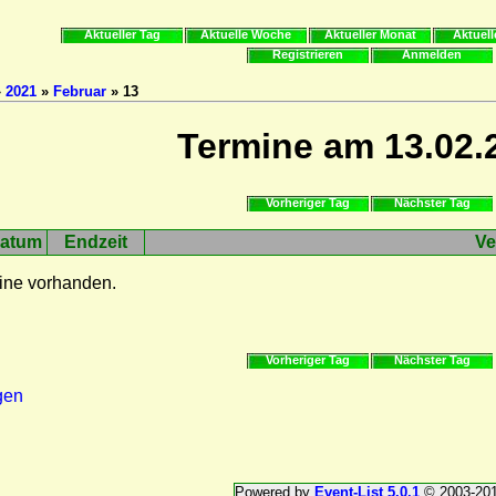
Aktueller Tag
Aktuelle Woche
Aktueller Monat
Aktuell
Registrieren
Anmelden
»
2021
»
Februar
» 13
Termine am 13.02.
Vorheriger Tag
Nächster Tag
atum
Endzeit
Ve
ine vorhanden.
Vorheriger Tag
Nächster Tag
gen
Powered by
Event-List 5.0.1
© 2003-20