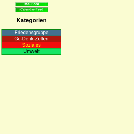
RSS-Feed
iCalendar-Feed
Kategorien
Friedensgruppe
Ge-Denk-Zellen
Soziales
Umwelt