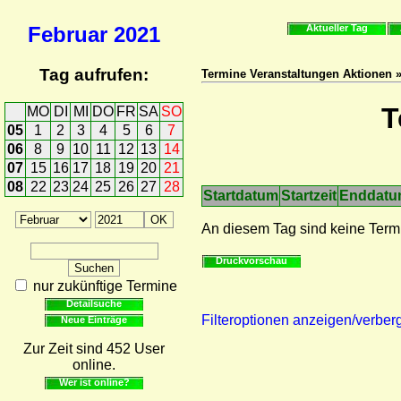
Februar
2021
Aktueller Tag
Tag aufrufen:
Termine Veranstaltungen Aktionen 
T
MO
DI
MI
DO
FR
SA
SO
05
1
2
3
4
5
6
7
06
8
9
10
11
12
13
14
07
15
16
17
18
19
20
21
08
22
23
24
25
26
27
28
Startdatum
Startzeit
Enddat
An diesem Tag sind keine Term
Druckvorschau
nur zukünftige Termine
Detailsuche
Filteroptionen anzeigen/verber
Neue Einträge
Zur Zeit sind 452 User
online.
Wer ist online?