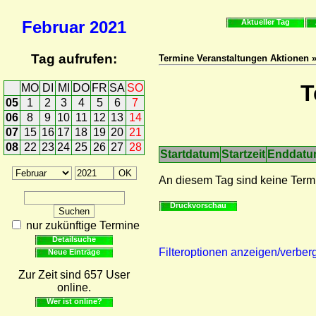
Februar
2021
Aktueller Tag
Tag aufrufen:
Termine Veranstaltungen Aktionen 
T
MO
DI
MI
DO
FR
SA
SO
05
1
2
3
4
5
6
7
06
8
9
10
11
12
13
14
07
15
16
17
18
19
20
21
08
22
23
24
25
26
27
28
Startdatum
Startzeit
Enddat
An diesem Tag sind keine Term
Druckvorschau
nur zukünftige Termine
Detailsuche
Filteroptionen anzeigen/verber
Neue Einträge
Zur Zeit sind 657 User
online.
Wer ist online?