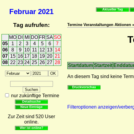
Februar
2021
Aktueller Tag
Tag aufrufen:
Termine Veranstaltungen Aktionen 
T
MO
DI
MI
DO
FR
SA
SO
05
1
2
3
4
5
6
7
06
8
9
10
11
12
13
14
07
15
16
17
18
19
20
21
08
22
23
24
25
26
27
28
Startdatum
Startzeit
Enddat
An diesem Tag sind keine Term
Druckvorschau
nur zukünftige Termine
Detailsuche
Filteroptionen anzeigen/verber
Neue Einträge
Zur Zeit sind 520 User
online.
Wer ist online?