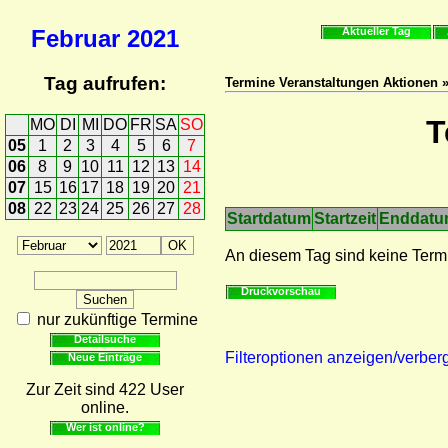
Februar
2021
Aktueller Tag
Tag aufrufen:
Termine Veranstaltungen Aktionen 
T
MO
DI
MI
DO
FR
SA
SO
05
1
2
3
4
5
6
7
06
8
9
10
11
12
13
14
07
15
16
17
18
19
20
21
08
22
23
24
25
26
27
28
Startdatum
Startzeit
Enddat
An diesem Tag sind keine Term
Druckvorschau
nur zukünftige Termine
Detailsuche
Filteroptionen anzeigen/verber
Neue Einträge
Zur Zeit sind 422 User
online.
Wer ist online?