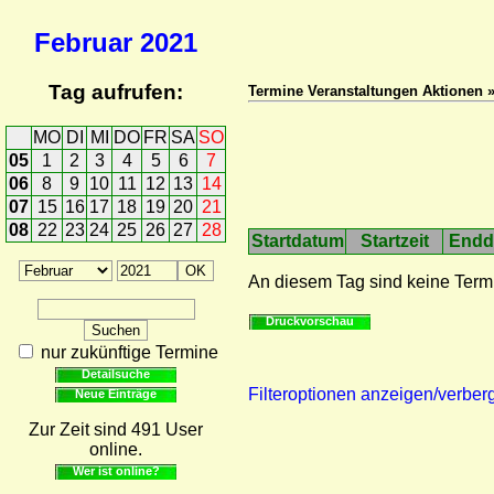
Februar
2021
Tag aufrufen:
Termine Veranstaltungen Aktionen 
MO
DI
MI
DO
FR
SA
SO
05
1
2
3
4
5
6
7
06
8
9
10
11
12
13
14
07
15
16
17
18
19
20
21
08
22
23
24
25
26
27
28
Startdatum
Startzeit
Endd
An diesem Tag sind keine Term
Druckvorschau
nur zukünftige Termine
Detailsuche
Filteroptionen anzeigen/verber
Neue Einträge
Zur Zeit sind 491 User
online.
Wer ist online?