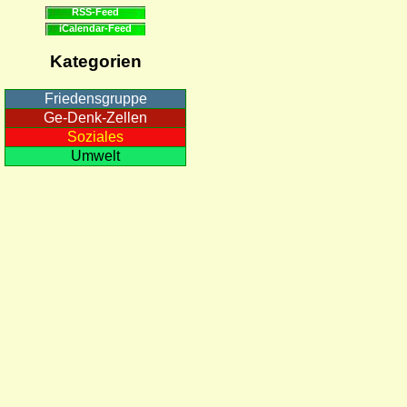
RSS-Feed
iCalendar-Feed
Kategorien
Friedensgruppe
Ge-Denk-Zellen
Soziales
Umwelt