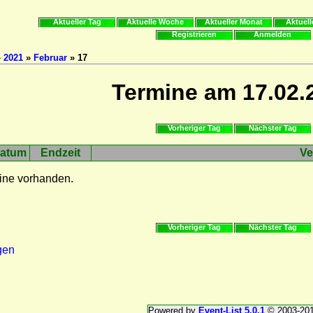
Aktueller Tag
Aktuelle Woche
Aktueller Monat
Aktuell
Registrieren
Anmelden
»
2021
»
Februar
» 17
Termine am 17.02.
Vorheriger Tag
Nächster Tag
atum
Endzeit
Ve
ine vorhanden.
Vorheriger Tag
Nächster Tag
gen
Powered by
Event-List 5.0.1
© 2003-20