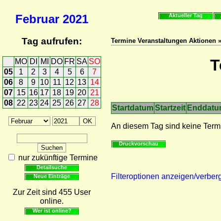
Februar
2021
Aktueller Tag
Tag aufrufen:
Termine Veranstaltungen Aktionen 
T
MO
DI
MI
DO
FR
SA
SO
05
1
2
3
4
5
6
7
06
8
9
10
11
12
13
14
07
15
16
17
18
19
20
21
08
22
23
24
25
26
27
28
Startdatum
Startzeit
Enddat
An diesem Tag sind keine Term
Druckvorschau
nur zukünftige Termine
Detailsuche
Filteroptionen anzeigen/verber
Neue Einträge
Zur Zeit sind 455 User
online.
Wer ist online?