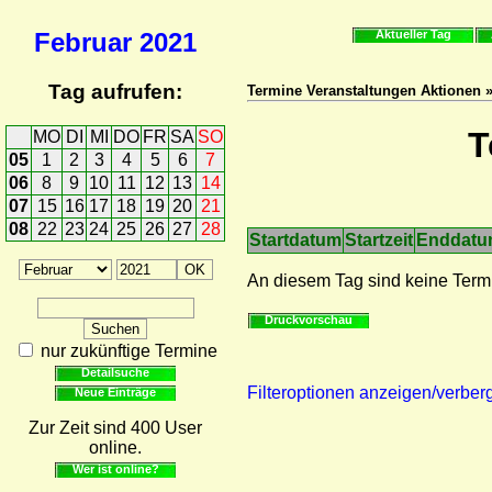
Februar
2021
Aktueller Tag
Tag aufrufen:
Termine Veranstaltungen Aktionen 
T
MO
DI
MI
DO
FR
SA
SO
05
1
2
3
4
5
6
7
06
8
9
10
11
12
13
14
07
15
16
17
18
19
20
21
08
22
23
24
25
26
27
28
Startdatum
Startzeit
Enddat
An diesem Tag sind keine Term
Druckvorschau
nur zukünftige Termine
Detailsuche
Filteroptionen anzeigen/verber
Neue Einträge
Zur Zeit sind 400 User
online.
Wer ist online?