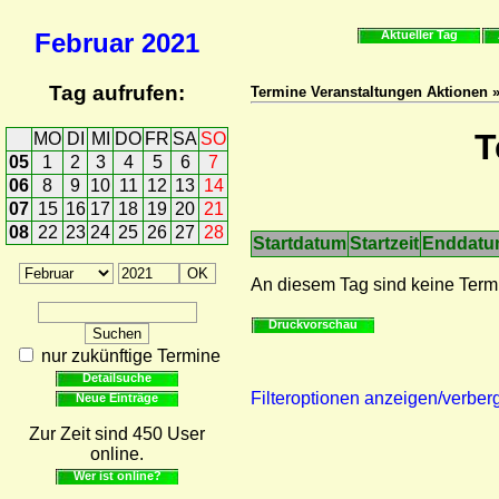
Februar
2021
Aktueller Tag
Tag aufrufen:
Termine Veranstaltungen Aktionen 
T
MO
DI
MI
DO
FR
SA
SO
05
1
2
3
4
5
6
7
06
8
9
10
11
12
13
14
07
15
16
17
18
19
20
21
08
22
23
24
25
26
27
28
Startdatum
Startzeit
Enddat
An diesem Tag sind keine Term
Druckvorschau
nur zukünftige Termine
Detailsuche
Filteroptionen anzeigen/verber
Neue Einträge
Zur Zeit sind 450 User
online.
Wer ist online?