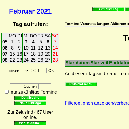
Februar
2021
Aktueller Tag
Tag aufrufen:
Termine Veranstaltungen Aktionen 
T
MO
DI
MI
DO
FR
SA
SO
05
1
2
3
4
5
6
7
06
8
9
10
11
12
13
14
07
15
16
17
18
19
20
21
08
22
23
24
25
26
27
28
Startdatum
Startzeit
Enddat
An diesem Tag sind keine Term
Druckvorschau
nur zukünftige Termine
Detailsuche
Filteroptionen anzeigen/verber
Neue Einträge
Zur Zeit sind 467 User
online.
Wer ist online?