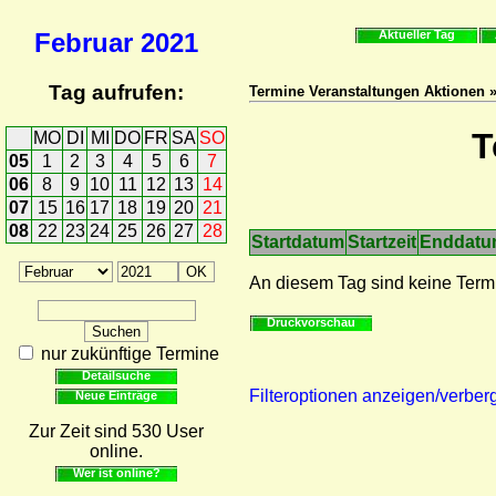
Februar
2021
Aktueller Tag
Tag aufrufen:
Termine Veranstaltungen Aktionen 
T
MO
DI
MI
DO
FR
SA
SO
05
1
2
3
4
5
6
7
06
8
9
10
11
12
13
14
07
15
16
17
18
19
20
21
08
22
23
24
25
26
27
28
Startdatum
Startzeit
Enddat
An diesem Tag sind keine Term
Druckvorschau
nur zukünftige Termine
Detailsuche
Filteroptionen anzeigen/verber
Neue Einträge
Zur Zeit sind 530 User
online.
Wer ist online?