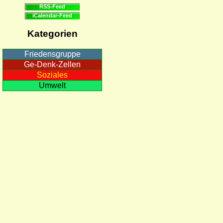
RSS-Feed
iCalendar-Feed
Kategorien
Friedensgruppe
Ge-Denk-Zellen
Soziales
Umwelt