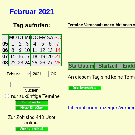
Februar
2021
Tag aufrufen:
Termine Veranstaltungen Aktionen 
MO
DI
MI
DO
FR
SA
SO
05
1
2
3
4
5
6
7
06
8
9
10
11
12
13
14
07
15
16
17
18
19
20
21
08
22
23
24
25
26
27
28
Startdatum
Startzeit
Endd
An diesem Tag sind keine Term
Druckvorschau
nur zukünftige Termine
Detailsuche
Filteroptionen anzeigen/verber
Neue Einträge
Zur Zeit sind 443 User
online.
Wer ist online?