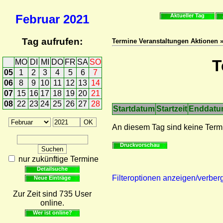
Februar
2021
Aktueller Tag
Tag aufrufen:
Termine Veranstaltungen Aktionen 
T
MO
DI
MI
DO
FR
SA
SO
05
1
2
3
4
5
6
7
06
8
9
10
11
12
13
14
07
15
16
17
18
19
20
21
08
22
23
24
25
26
27
28
Startdatum
Startzeit
Enddat
An diesem Tag sind keine Term
Druckvorschau
nur zukünftige Termine
Detailsuche
Filteroptionen anzeigen/verber
Neue Einträge
Zur Zeit sind 735 User
online.
Wer ist online?