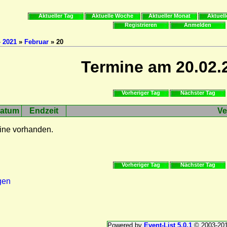
Aktueller Tag
Aktuelle Woche
Aktueller Monat
Aktuell
Registrieren
Anmelden
»
2021
»
Februar
» 20
Termine am 20.02.
Vorheriger Tag
Nächster Tag
atum
Endzeit
Ve
ine vorhanden.
Vorheriger Tag
Nächster Tag
gen
Powered by
Event-List 5.0.1
© 2003-20