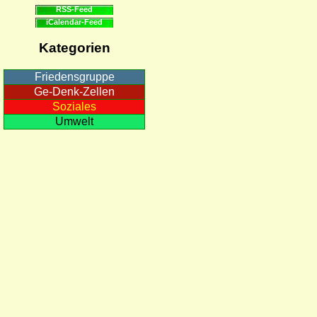
RSS-Feed
iCalendar-Feed
Kategorien
Friedensgruppe
Ge-Denk-Zellen
Soziales
Umwelt