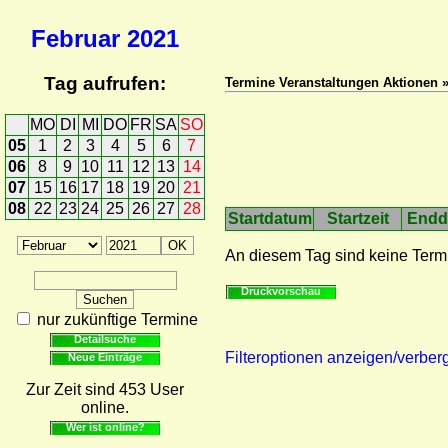
Februar
2021
Tag aufrufen:
Termine Veranstaltungen Aktionen 
MO
DI
MI
DO
FR
SA
SO
05
1
2
3
4
5
6
7
06
8
9
10
11
12
13
14
07
15
16
17
18
19
20
21
08
22
23
24
25
26
27
28
Startdatum
Startzeit
Endd
An diesem Tag sind keine Term
Druckvorschau
nur zukünftige Termine
Detailsuche
Filteroptionen anzeigen/verber
Neue Einträge
Zur Zeit sind 453 User
online.
Wer ist online?