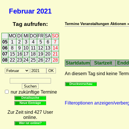
Februar
2021
Tag aufrufen:
Termine Veranstaltungen Aktionen 
MO
DI
MI
DO
FR
SA
SO
05
1
2
3
4
5
6
7
06
8
9
10
11
12
13
14
07
15
16
17
18
19
20
21
08
22
23
24
25
26
27
28
Startdatum
Startzeit
Endd
An diesem Tag sind keine Term
Druckvorschau
nur zukünftige Termine
Detailsuche
Filteroptionen anzeigen/verber
Neue Einträge
Zur Zeit sind 427 User
online.
Wer ist online?