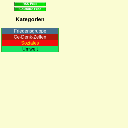
RSS-Feed
iCalendar-Feed
Kategorien
Friedensgruppe
Ge-Denk-Zellen
Soziales
Umwelt