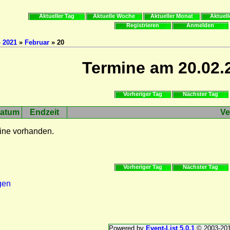
Aktueller Tag
Aktuelle Woche
Aktueller Monat
Aktuell
Registrieren
Anmelden
»
2021
»
Februar
» 20
Termine am 20.02.
Vorheriger Tag
Nächster Tag
atum
Endzeit
Ve
ine vorhanden.
Vorheriger Tag
Nächster Tag
gen
Powered by
Event-List 5.0.1
© 2003-20