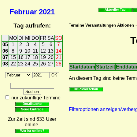
Februar
2021
Aktueller Tag
Tag aufrufen:
Termine Veranstaltungen Aktionen 
T
MO
DI
MI
DO
FR
SA
SO
05
1
2
3
4
5
6
7
06
8
9
10
11
12
13
14
07
15
16
17
18
19
20
21
08
22
23
24
25
26
27
28
Startdatum
Startzeit
Enddat
An diesem Tag sind keine Term
Druckvorschau
nur zukünftige Termine
Detailsuche
Filteroptionen anzeigen/verber
Neue Einträge
Zur Zeit sind 633 User
online.
Wer ist online?